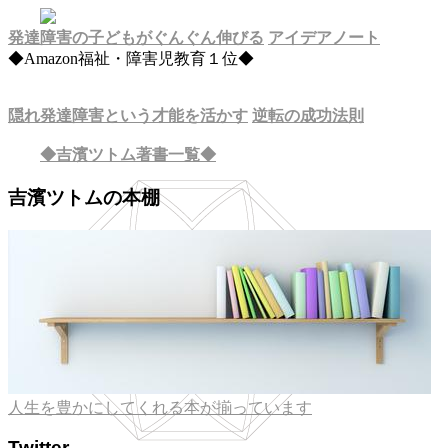
発達障害の子どもがぐんぐん伸びる
アイデアノート
◆Amazon福祉・障害児教育１位◆
隠れ発達障害という才能を活かす
逆転の成功法則
◆吉濱ツトム著書一覧◆
吉濱ツトムの本棚
人生を豊かにしてくれる本が揃っています
Twitter