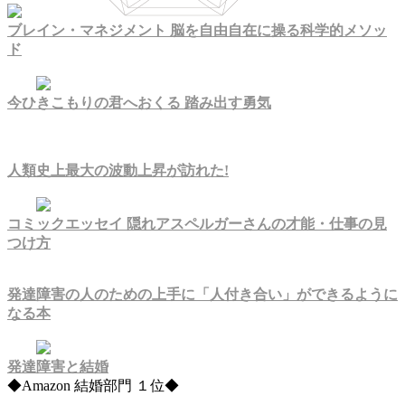
ブレイン・マネジメント 脳を自由自在に操る科学的メソッ
ド
今ひきこもりの君へおくる 踏み出す勇気
人類史上最大の波動上昇が訪れた!
コミックエッセイ 隠れアスペルガーさんの才能・仕事の見
つけ方
発達障害の人のための上手に「人付き合い」ができるように
なる本
発達障害と結婚
◆Amazon 結婚部門 １位◆