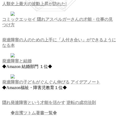
人類史上最大の波動上昇が訪れた!
コミックエッセイ 隠れアスペルガーさんの才能・仕事の見
つけ方
発達障害の人のための上手に「人付き合い」ができるように
なる本
発達障害と結婚
◆Amazon 結婚部門 １位◆
発達障害の子どもがぐんぐん伸びる
アイデアノート
◆Amazon福祉・障害児教育１位◆
隠れ発達障害という才能を活かす
逆転の成功法則
◆吉濱ツトム著書一覧◆