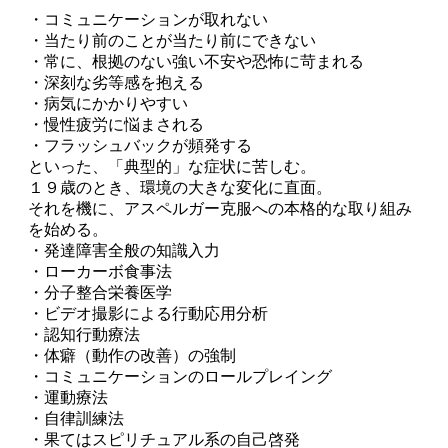
・コミュニケーションが取れない
・当たり前のことが当たり前にできない
・常に、根拠のない強い不安や恐怖に苛まれる
・深刻な劣等感を抱える
・病気にかかりやすい
・慢性疲労に悩まされる
・フラッシュバックが頻発する
といった、「典型的」な症状に苦しむ。
１９歳のとき、環境の大きな変化に直面。
それを機に、アスペルガー克服への本格的な取り組み
を始める。
・発達障害全般の知識入力
・ローカーボ食事法
・分子整合栄養医学
・ビデオ撮影による行動応用分析
・認知行動療法
・体癖（動作の改善）の強制
・コミュニケーションのロールプレイング
・運動療法
・自律訓練法
・果てはスピリチュアル系の自己啓発