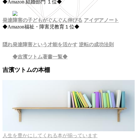
◆Amazon 結婚部門 １位◆
発達障害の子どもがぐんぐん伸びる
アイデアノート
◆Amazon福祉・障害児教育１位◆
隠れ発達障害という才能を活かす
逆転の成功法則
◆吉濱ツトム著書一覧◆
吉濱ツトムの本棚
人生を豊かにしてくれる本が揃っています