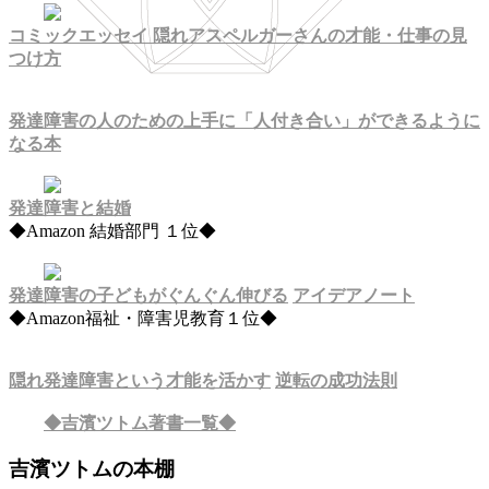
コミックエッセイ 隠れアスペルガーさんの才能・仕事の見
つけ方
発達障害の人のための上手に「人付き合い」ができるように
なる本
発達障害と結婚
◆Amazon 結婚部門 １位◆
発達障害の子どもがぐんぐん伸びる
アイデアノート
◆Amazon福祉・障害児教育１位◆
隠れ発達障害という才能を活かす
逆転の成功法則
◆吉濱ツトム著書一覧◆
吉濱ツトムの本棚