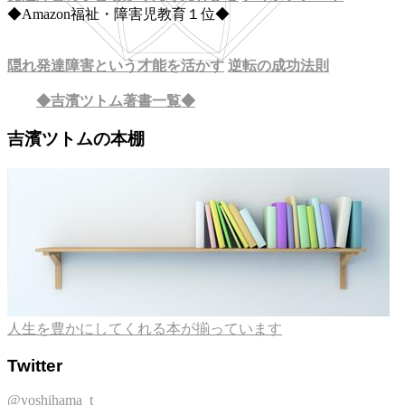
◆Amazon福祉・障害児教育１位◆
隠れ発達障害という才能を活かす
逆転の成功法則
◆吉濱ツトム著書一覧◆
吉濱ツトムの本棚
人生を豊かにしてくれる本が揃っています
Twitter
@yoshihama_t